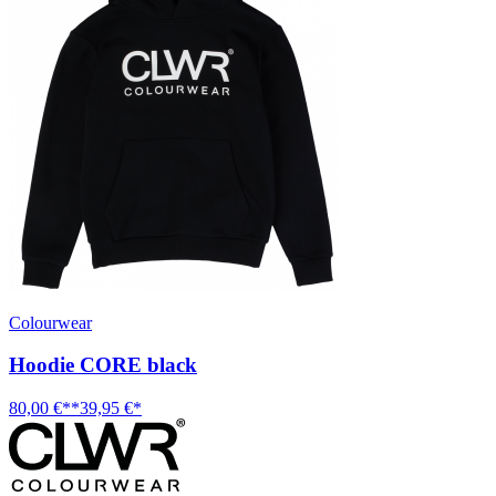
Colourwear
Hoodie CORE black
80,00 €**
39,95 €*