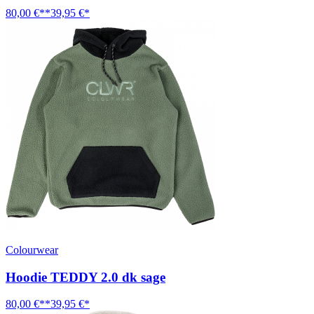
80,00 €**
39,95 €*
Colourwear
Hoodie TEDDY 2.0 dk sage
80,00 €**
39,95 €*