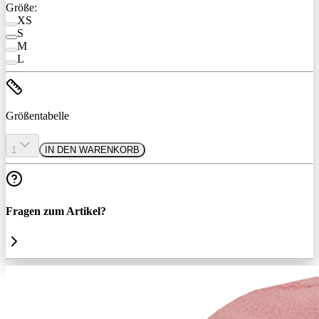
Größe:
XS
S
M
L
Größentabelle
1
IN DEN WARENKORB
Fragen zum Artikel?