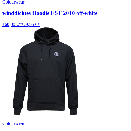
Colourwear
winddichtes Hoodie EST 2010 off-white
160,00 €**
79,95 €*
Colourwear