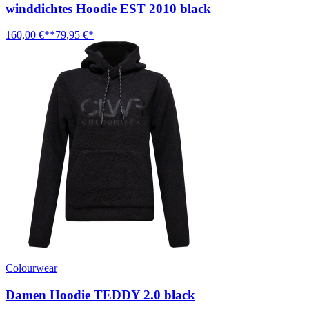
winddichtes Hoodie EST 2010 black
160,00 €**
79,95 €*
Colourwear
Damen Hoodie TEDDY 2.0 black