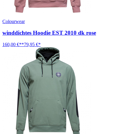
Colourwear
winddichtes Hoodie EST 2010 dk rose
160,00 €**
79,95 €*