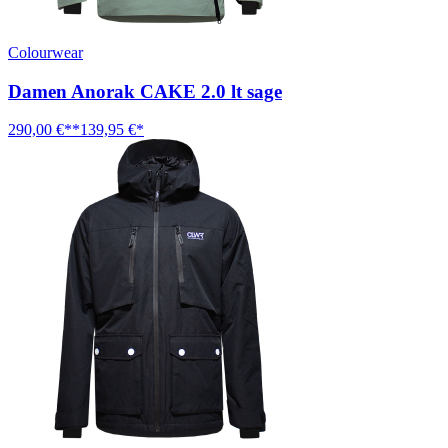
Colourwear
Damen Anorak CAKE 2.0 lt sage
290,00 €**
139,95 €*