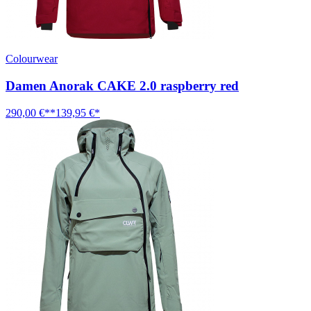
Colourwear
Damen Anorak CAKE 2.0 raspberry red
290,00 €**
139,95 €*