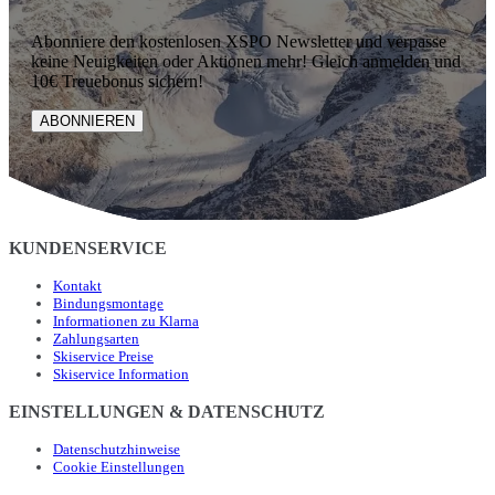
Abonniere den kostenlosen XSPO Newsletter und verpasse
keine Neuigkeiten oder Aktionen mehr! Gleich anmelden und
10€ Treuebonus sichern!
ABONNIEREN
KUNDENSERVICE
Kontakt
Bindungsmontage
Informationen zu Klarna
Zahlungsarten
Skiservice Preise
Skiservice Information
EINSTELLUNGEN & DATENSCHUTZ
Datenschutzhinweise
Cookie Einstellungen