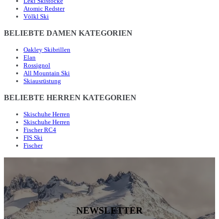
Leki Skistöcke
Atomic Redster
Völkl Ski
BELIEBTE DAMEN KATEGORIEN
Oakley Skibrillen
Elan
Rossignol
All Mountain Ski
Skiausrüstung
BELIEBTE HERREN KATEGORIEN
Skischuhe Herren
Skischuhe Herren
Fischer RC4
FIS Ski
Fischer
NEWSLETTER