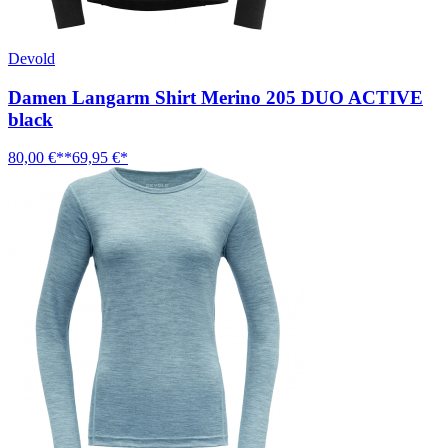
Devold
Damen Langarm Shirt Merino 205 DUO ACTIVE
black
80,00 €**
69,95 €*