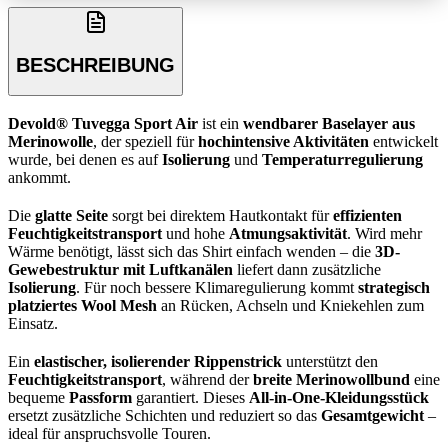
BESCHREIBUNG
Devold® Tuvegga Sport Air
ist ein
wendbarer Baselayer aus
Merinowolle
, der speziell für
hochintensive Aktivitäten
entwickelt
wurde, bei denen es auf
Isolierung
und
Temperaturregulierung
ankommt.
Die
glatte Seite
sorgt bei direktem Hautkontakt für
effizienten
Feuchtigkeitstransport
und hohe
Atmungsaktivität
. Wird mehr
Wärme benötigt, lässt sich das Shirt einfach wenden – die
3D-
Gewebestruktur mit Luftkanälen
liefert dann zusätzliche
Isolierung
. Für noch bessere Klimaregulierung kommt
strategisch
platziertes Wool Mesh
an Rücken, Achseln und Kniekehlen zum
Einsatz.
Ein
elastischer, isolierender Rippenstrick
unterstützt den
Feuchtigkeitstransport
, während der
breite Merinowollbund
eine
bequeme
Passform
garantiert. Dieses
All-in-One-Kleidungsstück
ersetzt zusätzliche Schichten und reduziert so das
Gesamtgewicht
–
ideal für anspruchsvolle Touren.