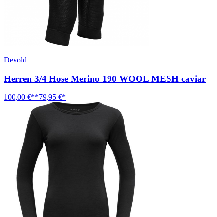
Devold
Herren 3/4 Hose Merino 190 WOOL MESH caviar
100,00 €**
79,95 €*