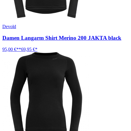
Devold
Damen Langarm Shirt Merino 200 JAKTA black
95,00 €**
69,95 €*