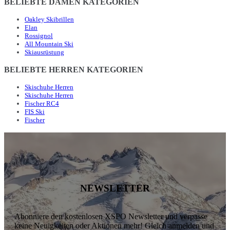
BELIEBTE DAMEN KATEGORIEN
Oakley Skibrillen
Elan
Rossignol
All Mountain Ski
Skiausrüstung
BELIEBTE HERREN KATEGORIEN
Skischuhe Herren
Skischuhe Herren
Fischer RC4
FIS Ski
Fischer
NEWSLETTER
Abonniere den kostenlosen XSPO Newsletter und verpasse
keine Neuigkeiten oder Aktionen mehr! Gleich anmelden und