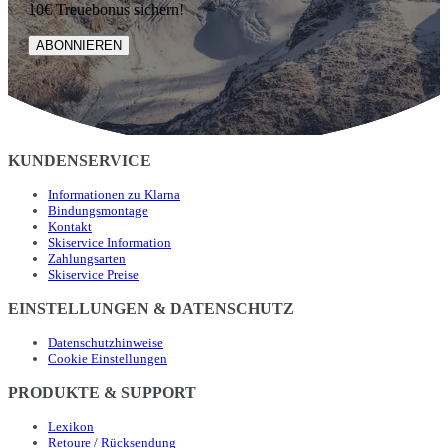
10€ Treuebonus sichern!
ABONNIEREN
KUNDENSERVICE
Informationen zu Klarna
Bindungsmontage
Kontakt
Skiservice Information
Zahlungsarten
Skiservice Preise
EINSTELLUNGEN & DATENSCHUTZ
Datenschutzhinweise
Cookie Einstellungen
PRODUKTE & SUPPORT
Lexikon
Retoure / Rücksendung