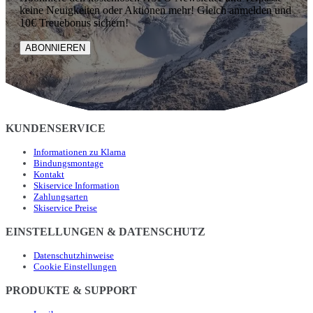
keine Neuigkeiten oder Aktionen mehr! Gleich anmelden und
10€ Treuebonus sichern!
ABONNIEREN
KUNDENSERVICE
Informationen zu Klarna
Bindungsmontage
Kontakt
Skiservice Information
Zahlungsarten
Skiservice Preise
EINSTELLUNGEN & DATENSCHUTZ
Datenschutzhinweise
Cookie Einstellungen
PRODUKTE & SUPPORT