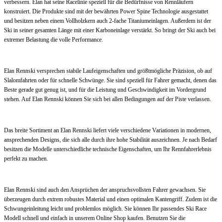
verbessern. Elan hat seine Racelinie speziell für die Bedürfnisse von Rennläufern
konstruiert. Die Produkte sind mit der bewährten Power Spine Technologie ausgestattet
und besitzen neben einem Vollholzkern auch 2-fache Titaniumeinlagen. Außerdem ist der
Ski in seiner gesamten Länge mit einer Karboneinlage verstärkt. So bringt der Ski auch bei
extremer Belastung die volle Performance.
Elan Rennski versprechen stabile Laufeigenschaften und größtmögliche Präzision, ob auf
Slalomfahrten oder für schnelle Schwünge. Sie sind speziell für Fahrer gemacht, denen das
Beste gerade gut genug ist, und für die Leistung und Geschwindigkeit im Vordergrund
stehen. Auf Elan Rennski können Sie sich bei allen Bedingungen auf der Piste verlassen.
Das breite Sortiment an Elan Rennski liefert viele verschiedene Variationen in modernen,
ansprechenden Designs, die sich alle durch ihre hohe Stabilität auszeichnen. Je nach Bedarf
besitzen die Modelle unterschiedliche technische Eigenschaften, um Ihr Rennfahrerlebnis
perfekt zu machen.
Elan Rennski sind auch den Ansprüchen der anspruchsvollsten Fahrer gewachsen. Sie
überzeugen durch extrem robustes Material und einen optimalen Kantengriff. Zudem ist die
Schwungeinleitung leicht und problemlos möglich. Sie können Ihr passendes Ski Race
Modell schnell und einfach in unserem Online Shop kaufen. Benutzen Sie die