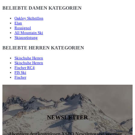
BELIEBTE DAMEN KATEGORIEN
Oakley Skibrillen
Elan
Rossignol
All Mountain Ski
Skiausrüstung
BELIEBTE HERREN KATEGORIEN
Skischuhe Herren
Skischuhe Herren
Fischer RC4
FIS Ski
Fischer
NEWSLETTER
Abonniere den kostenlosen XSPO Newsletter und verpasse