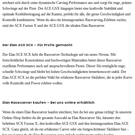
zeichnet sich durch seine dynamische Carving-Performance aus und sorgt für enge, präzise
Schwünge auf der Piste. Der ACE GSX hingegen bietet eine kraftvolle Stabilität und
optimale Kraftübertragung auf die Kanten, perfekt für alle, die gerne Geschwindigkeit und
Kontrolle kombinieren. Wenn du also ein leistungsstarkes Racecarving-Erlebnis suchst,
sind der SCX Fusion X und der ACE GSX die idealen Elan Racecarver.
Der Elan ACE SCX – Für Profis gemacht
Der Elan ACE SCX hebt die Racecarver-Technologie auf ein neues Niveau. Mit
fortschrittlicher Konstruktion und hochwertigen Materialien bietet dieser Racecarver
exzellente Performance auch auf anspruchsvollsten Pisten. Dieser Ski ermöglicht enge,
schnelle Schwünge und bleibt bei hohen Geschwindigkeiten bemerkenswert stabil. Der
Elan ACE SCX ist die perfekte Wahl für erfahrene Racecarver-Skifahrer, die in jeder Kurve
volle Kontrolle und Power erleben wollen.
Elan Racecarver kaufen – Bei uns online erhältlich
Wenn du einen Elan Racecarver kaufen möchtest, bist du bei uns genau richtig! In unserem
Online-Shop findest du die gesamte Auswahl an Elan Racecarver Ski, darunter den
beliebten SCX Fusion X, den kraftvollen ACE GSX und den leistungsstarken Elan ACE
SCX. Ganz gleich, ob du ein erfahrener Carver oder ein fortgeschrittener Skifahrer bist –