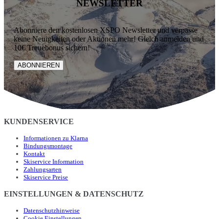
NEWSLETTER
Abonniere den kostenlosen XSPO Newsletter und verpasse
keine Neuigkeiten oder Aktionen mehr! Gleich anmelden und
10€ Treuebonus sichern!
ABONNIEREN
KUNDENSERVICE
Informationen zu Klarna
Bindungsmontage
Kontakt
Skiservice Information
Zahlungsarten
Skiservice Preise
EINSTELLUNGEN & DATENSCHUTZ
Datenschutzhinweise
Cookie Einstellungen