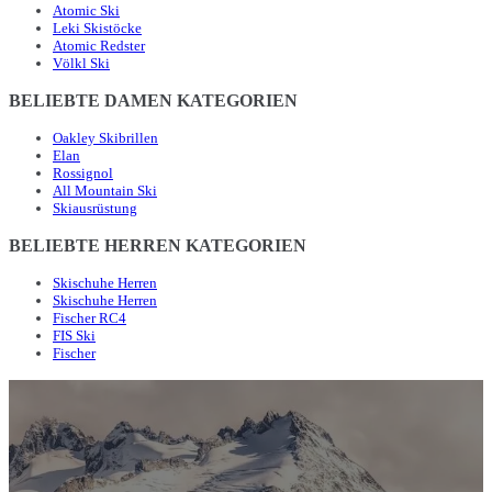
Atomic Ski
Leki Skistöcke
Atomic Redster
Völkl Ski
BELIEBTE DAMEN KATEGORIEN
Oakley Skibrillen
Elan
Rossignol
All Mountain Ski
Skiausrüstung
BELIEBTE HERREN KATEGORIEN
Skischuhe Herren
Skischuhe Herren
Fischer RC4
FIS Ski
Fischer