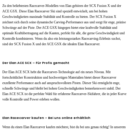
Zu den beliebtesten Racecarver-Modellen von Elan gehören der SCX Fusion X und der
ACE GSX. Diese Elan Racecarver Ski sind speziell entwickelt, um bei hohen
Geschwindigkeiten maximale Stabilität und Kontrolle zu bieten. Der SCX Fusion X
zeichnet sich durch seine dynamische Carving-Performance aus und sorgt für enge, präzise
Schwünge auf der Piste. Der ACE GSX hingegen bietet eine kraftvolle Stabilität und
optimale Kraftübertragung auf die Kanten, perfekt für alle, die gerne Geschwindigkeit und
Kontrolle kombinieren. Wenn du also ein leistungsstarkes Racecarving-Erlebnis suchst,
sind der SCX Fusion X und der ACE GSX die idealen Elan Racecarver.
Der Elan ACE SCX – Für Profis gemacht
Der Elan ACE SCX hebt die Racecarver-Technologie auf ein neues Niveau. Mit
fortschrittlicher Konstruktion und hochwertigen Materialien bietet dieser Racecarver
exzellente Performance auch auf anspruchsvollsten Pisten. Dieser Ski ermöglicht enge,
schnelle Schwünge und bleibt bei hohen Geschwindigkeiten bemerkenswert stabil. Der
Elan ACE SCX ist die perfekte Wahl für erfahrene Racecarver-Skifahrer, die in jeder Kurve
volle Kontrolle und Power erleben wollen.
Elan Racecarver kaufen – Bei uns online erhältlich
Wenn du einen Elan Racecarver kaufen möchtest, bist du bei uns genau richtig! In unserem