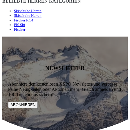
BELIEBTE HERREN KATEGORIEN
Skischuhe Herren
Skischuhe Herren
Fischer RC4
FIS Ski
Fischer
NEWSLETTER
Abonniere den kostenlosen XSPO Newsletter und verpasse
keine Neuigkeiten oder Aktionen mehr! Gleich anmelden und
10€ Treuebonus sichern!
ABONNIEREN