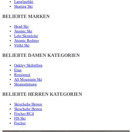
Langlaufski
Skating Ski
BELIEBTE MARKEN
Head Ski
Atomic Ski
Leki Skistöcke
Atomic Redster
Völkl Ski
BELIEBTE DAMEN KATEGORIEN
Oakley Skibrillen
Elan
Rossignol
All Mountain Ski
Skiausrüstung
BELIEBTE HERREN KATEGORIEN
Skischuhe Herren
Skischuhe Herren
Fischer RC4
FIS Ski
Fischer