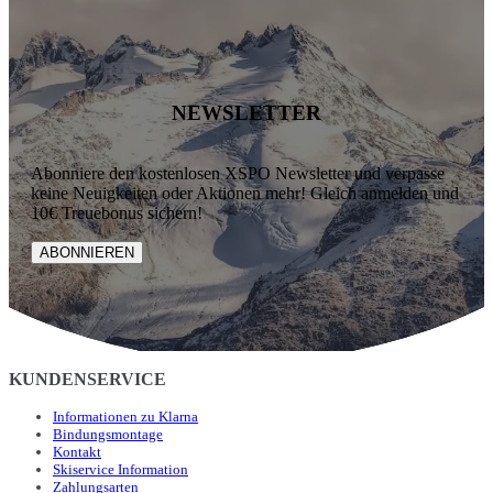
NEWSLETTER
Abonniere den kostenlosen XSPO Newsletter und verpasse
keine Neuigkeiten oder Aktionen mehr! Gleich anmelden und
10€ Treuebonus sichern!
ABONNIEREN
KUNDENSERVICE
Informationen zu Klarna
Bindungsmontage
Kontakt
Skiservice Information
Zahlungsarten