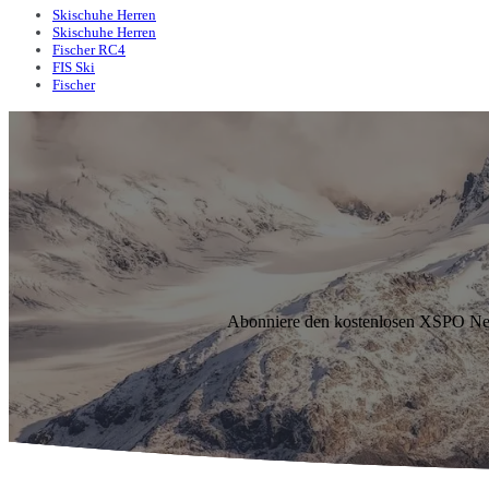
Skischuhe Herren
Skischuhe Herren
Fischer RC4
FIS Ski
Fischer
Abonniere den kostenlosen XSPO News