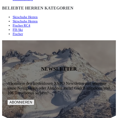
BELIEBTE HERREN KATEGORIEN
Skischuhe Herren
Skischuhe Herren
Fischer RC4
FIS Ski
Fischer
NEWSLETTER
Abonniere den kostenlosen XSPO Newsletter und verpasse
keine Neuigkeiten oder Aktionen mehr! Gleich anmelden und
10€ Treuebonus sichern!
ABONNIEREN