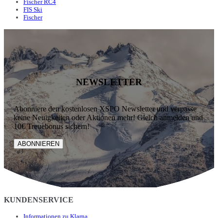
Fischer RC4
FIS Ski
Fischer
NEWSLETTER
Abonniere den kostenlosen XSPO Newsletter und verpasse
keine Neuigkeiten oder Aktionen mehr! Gleich anmelden und
10€ Treuebonus sichern!
ABONNIEREN
KUNDENSERVICE
Informationen zu Klarna