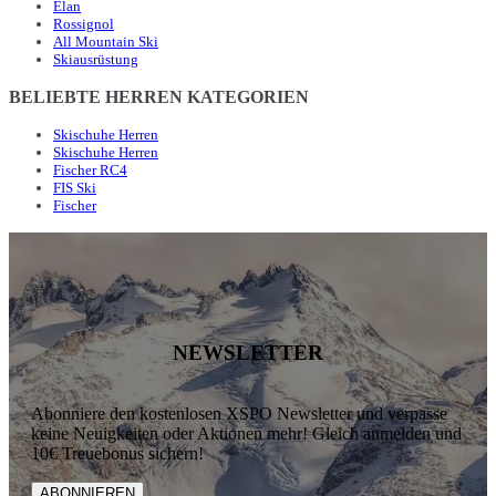
Elan
Rossignol
All Mountain Ski
Skiausrüstung
BELIEBTE HERREN KATEGORIEN
Skischuhe Herren
Skischuhe Herren
Fischer RC4
FIS Ski
Fischer
NEWSLETTER
Abonniere den kostenlosen XSPO Newsletter und verpasse
keine Neuigkeiten oder Aktionen mehr! Gleich anmelden und
10€ Treuebonus sichern!
ABONNIEREN