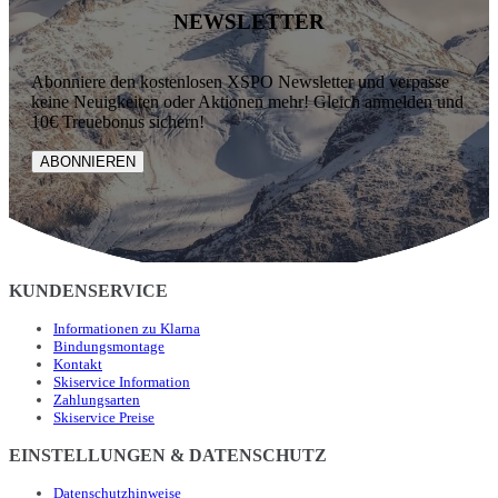
NEWSLETTER
Abonniere den kostenlosen XSPO Newsletter und verpasse
keine Neuigkeiten oder Aktionen mehr! Gleich anmelden und
10€ Treuebonus sichern!
ABONNIEREN
KUNDENSERVICE
Informationen zu Klarna
Bindungsmontage
Kontakt
Skiservice Information
Zahlungsarten
Skiservice Preise
EINSTELLUNGEN & DATENSCHUTZ
Datenschutzhinweise