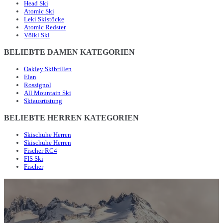
Head Ski
Atomic Ski
Leki Skistöcke
Atomic Redster
Völkl Ski
BELIEBTE DAMEN KATEGORIEN
Oakley Skibrillen
Elan
Rossignol
All Mountain Ski
Skiausrüstung
BELIEBTE HERREN KATEGORIEN
Skischuhe Herren
Skischuhe Herren
Fischer RC4
FIS Ski
Fischer