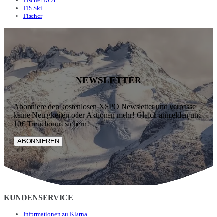
Fischer RC4
FIS Ski
Fischer
NEWSLETTER
Abonniere den kostenlosen XSPO Newsletter und verpasse
keine Neuigkeiten oder Aktionen mehr! Gleich anmelden und
10€ Treuebonus sichern!
ABONNIEREN
KUNDENSERVICE
Informationen zu Klarna