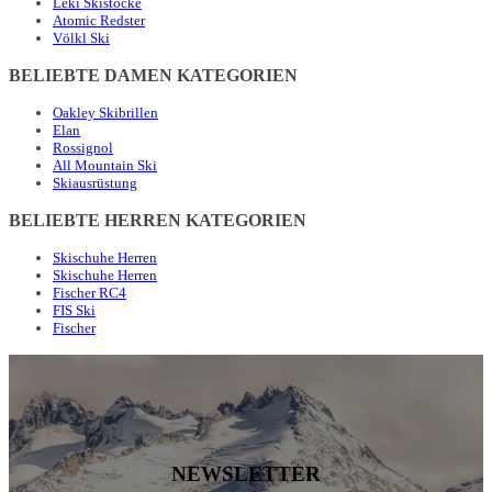
Leki Skistöcke
Atomic Redster
Völkl Ski
BELIEBTE DAMEN KATEGORIEN
Oakley Skibrillen
Elan
Rossignol
All Mountain Ski
Skiausrüstung
BELIEBTE HERREN KATEGORIEN
Skischuhe Herren
Skischuhe Herren
Fischer RC4
FIS Ski
Fischer
NEWSLETTER