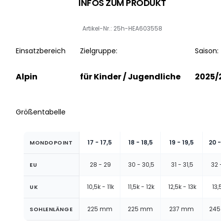
INFOS ZUM PRODUKT
Artikel-Nr.: 25h-HEA603558
Einsatzbereich
Zielgruppe:
Saison:
Alpin
für Kinder / Jugendliche
2025/
Größentabelle
17 - 17,5
18 - 18,5
19 - 19,5
20 -
MONDOPOINT
28 - 29
30 - 30,5
31 - 31,5
32 
EU
10,5k - 11k
11,5k - 12k
12,5k - 13k
13,5
UK
225 mm
225 mm
237 mm
24
SOHLENLÄNGE