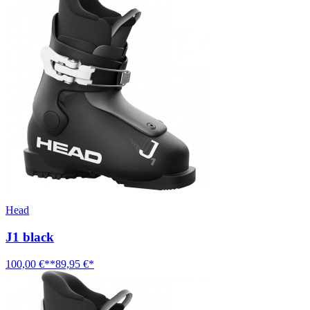
Head
J1 black
100,00 €**
89,95 €*