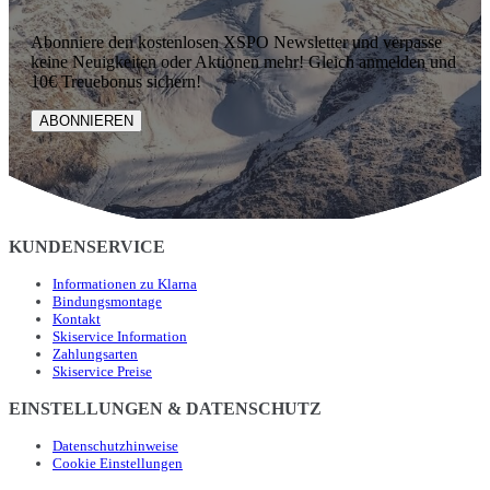
Abonniere den kostenlosen XSPO Newsletter und verpasse
keine Neuigkeiten oder Aktionen mehr! Gleich anmelden und
10€ Treuebonus sichern!
ABONNIEREN
KUNDENSERVICE
Informationen zu Klarna
Bindungsmontage
Kontakt
Skiservice Information
Zahlungsarten
Skiservice Preise
EINSTELLUNGEN & DATENSCHUTZ
Datenschutzhinweise
Cookie Einstellungen