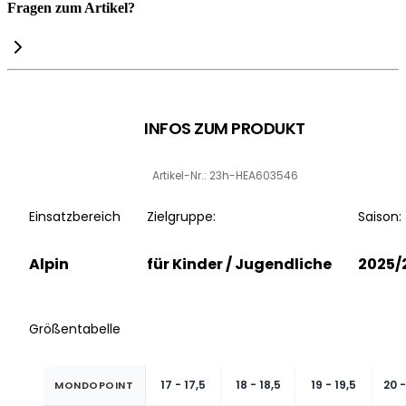
Fragen zum Artikel?
INFOS ZUM PRODUKT
Artikel-Nr.: 23h-HEA603546
Einsatzbereich
Zielgruppe:
Saison:
Alpin
für Kinder / Jugendliche
2025/
Größentabelle
17 - 17,5
18 - 18,5
19 - 19,5
20 -
MONDOPOINT