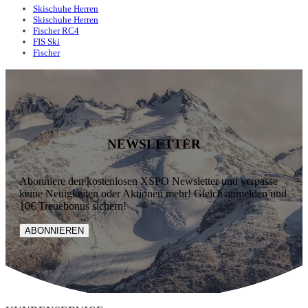
Skischuhe Herren
Skischuhe Herren
Fischer RC4
FIS Ski
Fischer
NEWSLETTER
Abonniere den kostenlosen XSPO Newsletter und verpasse
keine Neuigkeiten oder Aktionen mehr! Gleich anmelden und
10€ Treuebonus sichern!
ABONNIEREN