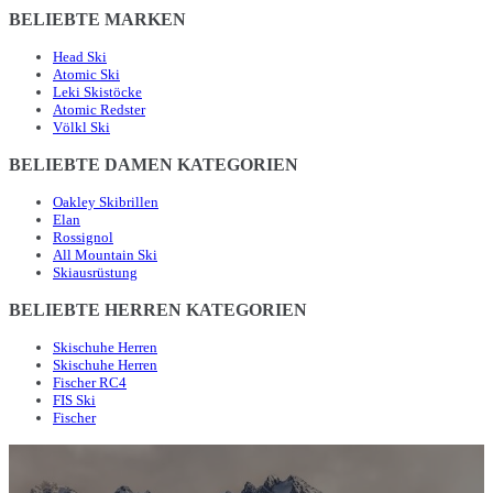
BELIEBTE MARKEN
Head Ski
Atomic Ski
Leki Skistöcke
Atomic Redster
Völkl Ski
BELIEBTE DAMEN KATEGORIEN
Oakley Skibrillen
Elan
Rossignol
All Mountain Ski
Skiausrüstung
BELIEBTE HERREN KATEGORIEN
Skischuhe Herren
Skischuhe Herren
Fischer RC4
FIS Ski
Fischer