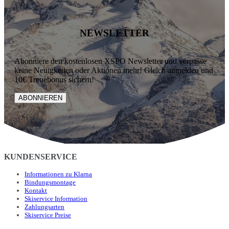
NEWSLETTER
Abonniere den kostenlosen XSPO Newsletter und verpasse
keine Neuigkeiten oder Aktionen mehr! Gleich anmelden und
10€ Treuebonus sichern!
ABONNIEREN
KUNDENSERVICE
Informationen zu Klarna
Bindungsmontage
Kontakt
Skiservice Information
Zahlungsarten
Skiservice Preise