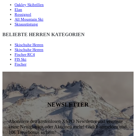
Oakley Skibrillen
Elan
Rossignol
All Mountain Ski
Skiausrüstung
BELIEBTE HERREN KATEGORIEN
Skischuhe Herren
Skischuhe Herren
Fischer RC4
FIS Ski
Fischer
NEWSLETTER
Abonniere den kostenlosen XSPO Newsletter und verpasse
keine Neuigkeiten oder Aktionen mehr! Gleich anmelden und
10€ Treuebonus sichern!