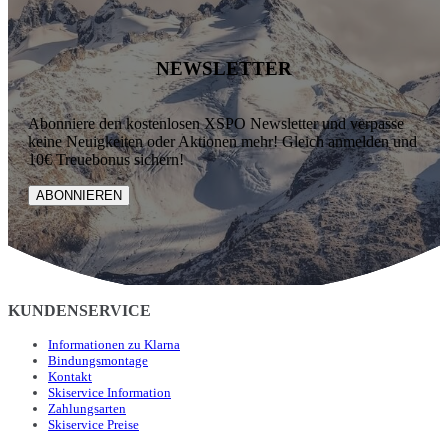
NEWSLETTER
Abonniere den kostenlosen XSPO Newsletter und verpasse
keine Neuigkeiten oder Aktionen mehr! Gleich anmelden und
10€ Treuebonus sichern!
ABONNIEREN
KUNDENSERVICE
Informationen zu Klarna
Bindungsmontage
Kontakt
Skiservice Information
Zahlungsarten
Skiservice Preise