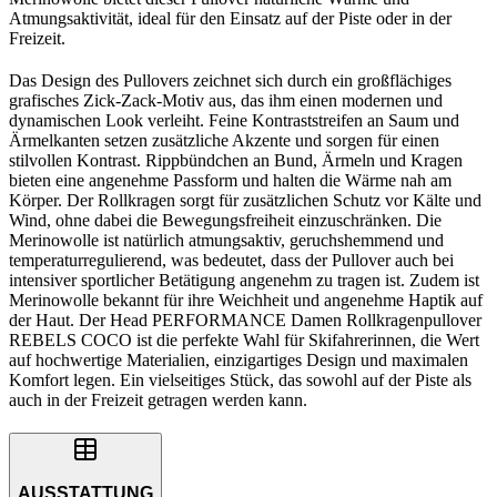
Atmungsaktivität, ideal für den Einsatz auf der Piste oder in der
Freizeit.
Das Design des Pullovers zeichnet sich durch ein großflächiges
grafisches Zick-Zack-Motiv aus, das ihm einen modernen und
dynamischen Look verleiht. Feine Kontraststreifen an Saum und
Ärmelkanten setzen zusätzliche Akzente und sorgen für einen
stilvollen Kontrast. Rippbündchen an Bund, Ärmeln und Kragen
bieten eine angenehme Passform und halten die Wärme nah am
Körper. Der Rollkragen sorgt für zusätzlichen Schutz vor Kälte und
Wind, ohne dabei die Bewegungsfreiheit einzuschränken. Die
Merinowolle ist natürlich atmungsaktiv, geruchshemmend und
temperaturregulierend, was bedeutet, dass der Pullover auch bei
intensiver sportlicher Betätigung angenehm zu tragen ist. Zudem ist
Merinowolle bekannt für ihre Weichheit und angenehme Haptik auf
der Haut. Der Head PERFORMANCE Damen Rollkragenpullover
REBELS COCO ist die perfekte Wahl für Skifahrerinnen, die Wert
auf hochwertige Materialien, einzigartiges Design und maximalen
Komfort legen. Ein vielseitiges Stück, das sowohl auf der Piste als
auch in der Freizeit getragen werden kann.
AUSSTATTUNG