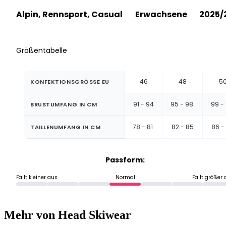
Alpin, Rennsport, Casual
Erwachsene
2025/
Größentabelle
46
48
5
KONFEKTIONSGRÖSSE EU
91 - 94
95 - 98
99 - 
BRUSTUMFANG IN CM
78 - 81
82 - 85
86 -
TAILLENUMFANG IN CM
Passform:
Fällt kleiner aus
Normal
Fällt größer
Mehr von Head Skiwear