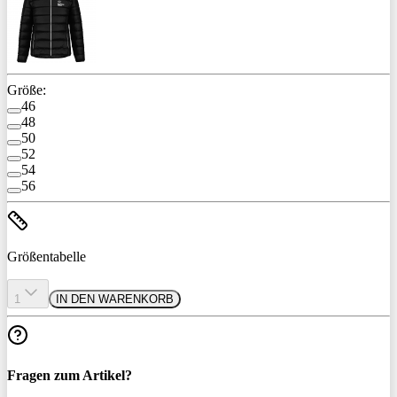
Größe:
46
48
50
52
54
56
Größentabelle
1
IN DEN WARENKORB
Fragen zum Artikel?