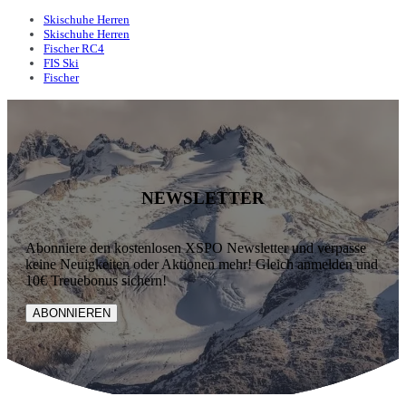
Skischuhe Herren
Skischuhe Herren
Fischer RC4
FIS Ski
Fischer
NEWSLETTER
Abonniere den kostenlosen XSPO Newsletter und verpasse
keine Neuigkeiten oder Aktionen mehr! Gleich anmelden und
10€ Treuebonus sichern!
ABONNIEREN