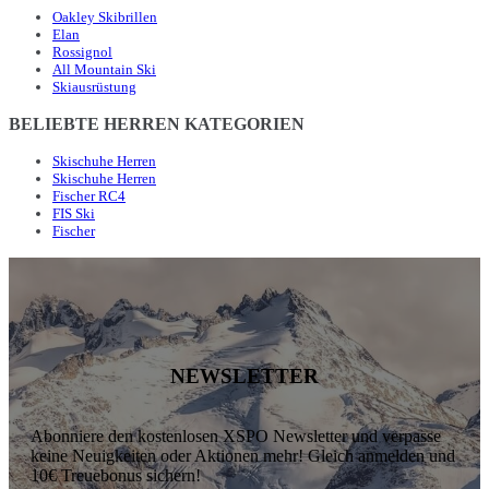
Oakley Skibrillen
Elan
Rossignol
All Mountain Ski
Skiausrüstung
BELIEBTE HERREN KATEGORIEN
Skischuhe Herren
Skischuhe Herren
Fischer RC4
FIS Ski
Fischer
NEWSLETTER
Abonniere den kostenlosen XSPO Newsletter und verpasse
keine Neuigkeiten oder Aktionen mehr! Gleich anmelden und
10€ Treuebonus sichern!