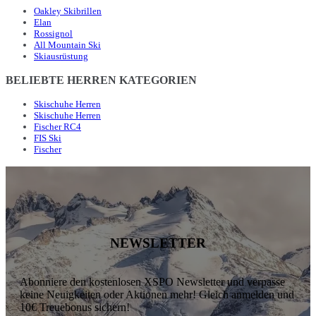
Oakley Skibrillen
Elan
Rossignol
All Mountain Ski
Skiausrüstung
BELIEBTE HERREN KATEGORIEN
Skischuhe Herren
Skischuhe Herren
Fischer RC4
FIS Ski
Fischer
NEWSLETTER
Abonniere den kostenlosen XSPO Newsletter und verpasse
keine Neuigkeiten oder Aktionen mehr! Gleich anmelden und
10€ Treuebonus sichern!