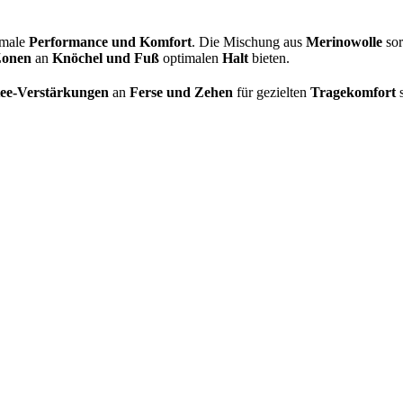
imale
Performance und Komfort
. Die Mischung aus
Merinowolle
sor
Zonen
an
Knöchel und Fuß
optimalen
Halt
bieten.
tee-Verstärkungen
an
Ferse und Zehen
für gezielten
Tragekomfort
s