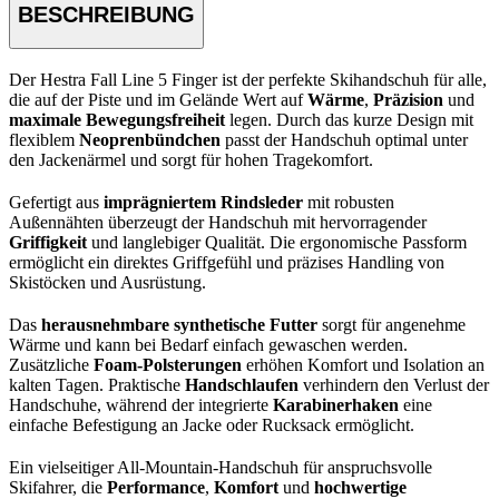
BESCHREIBUNG
Der Hestra Fall Line 5 Finger ist der perfekte Skihandschuh für alle,
die auf der Piste und im Gelände Wert auf
Wärme
,
Präzision
und
maximale Bewegungsfreiheit
legen. Durch das kurze Design mit
flexiblem
Neoprenbündchen
passt der Handschuh optimal unter
den Jackenärmel und sorgt für hohen Tragekomfort.
Gefertigt aus
imprägniertem Rindsleder
mit robusten
Außennähten überzeugt der Handschuh mit hervorragender
Griffigkeit
und langlebiger Qualität. Die ergonomische Passform
ermöglicht ein direktes Griffgefühl und präzises Handling von
Skistöcken und Ausrüstung.
Das
herausnehmbare synthetische Futter
sorgt für angenehme
Wärme und kann bei Bedarf einfach gewaschen werden.
Zusätzliche
Foam-Polsterungen
erhöhen Komfort und Isolation an
kalten Tagen. Praktische
Handschlaufen
verhindern den Verlust der
Handschuhe, während der integrierte
Karabinerhaken
eine
einfache Befestigung an Jacke oder Rucksack ermöglicht.
Ein vielseitiger All-Mountain-Handschuh für anspruchsvolle
Skifahrer, die
Performance
,
Komfort
und
hochwertige