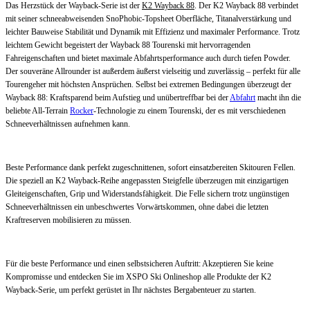
Das Herzstück der Wayback-Serie ist der
K2 Wayback 88
. Der K2 Wayback 88 verbindet
mit seiner schneeabweisenden SnoPhobic-Topsheet Oberfläche, Titanalverstärkung und
leichter Bauweise Stabilität und Dynamik mit Effizienz und maximaler Performance. Trotz
leichtem Gewicht begeistert der Wayback 88 Tourenski mit hervorragenden
Fahreigenschaften und bietet maximale Abfahrtsperformance auch durch tiefen Powder.
Der souveräne Allrounder ist außerdem äußerst vielseitig und zuverlässig – perfekt für alle
Tourengeher mit höchsten Ansprüchen. Selbst bei extremen Bedingungen überzeugt der
Wayback 88: Kraftsparend beim Aufstieg und unübertreffbar bei der
Abfahrt
macht ihn die
beliebte All-Terrain
Rocker
-Technologie zu einem Tourenski, der es mit verschiedenen
Schneeverhältnissen aufnehmen kann.
Beste Performance dank perfekt zugeschnittenen, sofort einsatzbereiten Skitouren Fellen.
Die speziell an K2 Wayback-Reihe angepassten Steigfelle überzeugen mit einzigartigen
Gleiteigenschaften, Grip und Widerstandsfähigkeit. Die Felle sichern trotz ungünstigen
Schneeverhältnissen ein unbeschwertes Vorwärtskommen, ohne dabei die letzten
Kraftreserven mobilisieren zu müssen.
Für die beste Performance und einen selbstsicheren Auftritt: Akzeptieren Sie keine
Kompromisse und entdecken Sie im XSPO Ski Onlineshop alle Produkte der K2
Wayback-Serie, um perfekt gerüstet in Ihr nächstes Bergabenteuer zu starten.