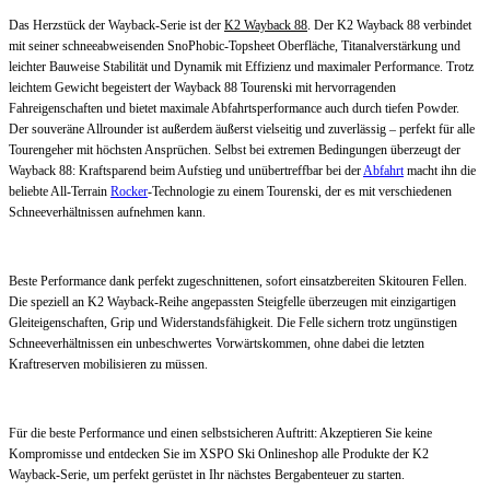
Das Herzstück der Wayback-Serie ist der
K2 Wayback 88
. Der K2 Wayback 88 verbindet
mit seiner schneeabweisenden SnoPhobic-Topsheet Oberfläche, Titanalverstärkung und
leichter Bauweise Stabilität und Dynamik mit Effizienz und maximaler Performance. Trotz
leichtem Gewicht begeistert der Wayback 88 Tourenski mit hervorragenden
Fahreigenschaften und bietet maximale Abfahrtsperformance auch durch tiefen Powder.
Der souveräne Allrounder ist außerdem äußerst vielseitig und zuverlässig – perfekt für alle
Tourengeher mit höchsten Ansprüchen. Selbst bei extremen Bedingungen überzeugt der
Wayback 88: Kraftsparend beim Aufstieg und unübertreffbar bei der
Abfahrt
macht ihn die
beliebte All-Terrain
Rocker
-Technologie zu einem Tourenski, der es mit verschiedenen
Schneeverhältnissen aufnehmen kann.
Beste Performance dank perfekt zugeschnittenen, sofort einsatzbereiten Skitouren Fellen.
Die speziell an K2 Wayback-Reihe angepassten Steigfelle überzeugen mit einzigartigen
Gleiteigenschaften, Grip und Widerstandsfähigkeit. Die Felle sichern trotz ungünstigen
Schneeverhältnissen ein unbeschwertes Vorwärtskommen, ohne dabei die letzten
Kraftreserven mobilisieren zu müssen.
Für die beste Performance und einen selbstsicheren Auftritt: Akzeptieren Sie keine
Kompromisse und entdecken Sie im XSPO Ski Onlineshop alle Produkte der K2
Wayback-Serie, um perfekt gerüstet in Ihr nächstes Bergabenteuer zu starten.