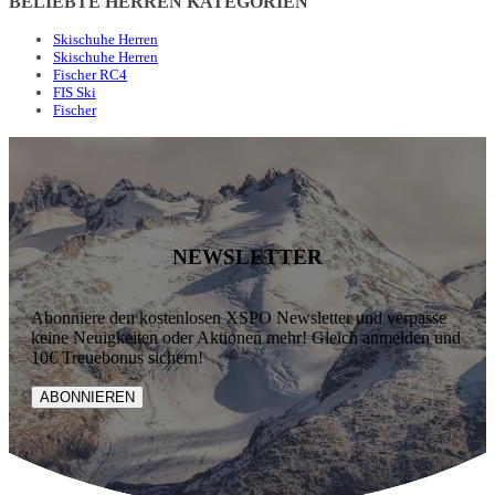
BELIEBTE HERREN KATEGORIEN
Skischuhe Herren
Skischuhe Herren
Fischer RC4
FIS Ski
Fischer
NEWSLETTER
Abonniere den kostenlosen XSPO Newsletter und verpasse
keine Neuigkeiten oder Aktionen mehr! Gleich anmelden und
10€ Treuebonus sichern!
ABONNIEREN