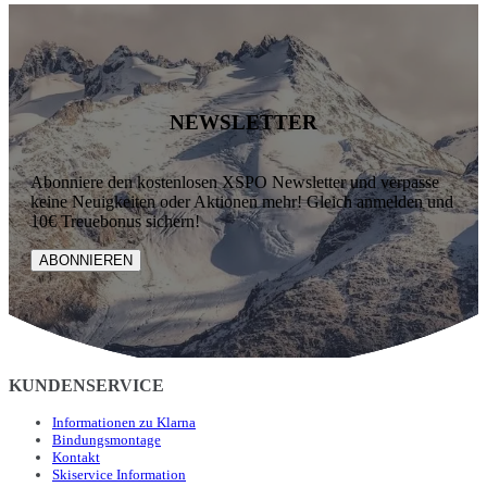
NEWSLETTER
Abonniere den kostenlosen XSPO Newsletter und verpasse
keine Neuigkeiten oder Aktionen mehr! Gleich anmelden und
10€ Treuebonus sichern!
ABONNIEREN
KUNDENSERVICE
Informationen zu Klarna
Bindungsmontage
Kontakt
Skiservice Information