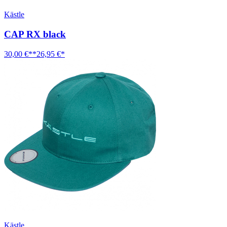
Kästle
CAP RX black
30,00 €**
26,95 €*
Kästle