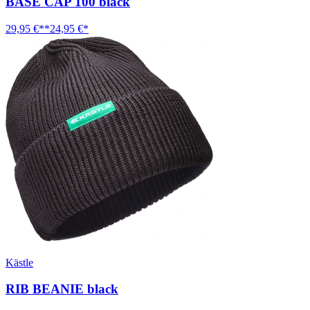
BASE CAP 100 black
29,95 €**
24,95 €*
Kästle
RIB BEANIE black