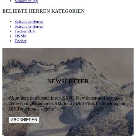
Skiausrüstung
BELIEBTE HERREN KATEGORIEN
Skischuhe Herren
Skischuhe Herren
Fischer RC4
FIS Ski
Fischer
NEWSLETTER
Abonniere den kostenlosen XSPO Newsletter und verpasse
keine Neuigkeiten oder Aktionen mehr! Gleich anmelden und
10€ Treuebonus sichern!
ABONNIEREN