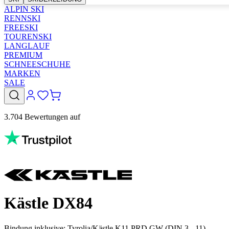
ALPIN SKI
RENNSKI
FREESKI
TOURENSKI
LANGLAUF
PREMIUM
SCHNEESCHUHE
MARKEN
SALE
3.704 Bewertungen auf
Kästle DX84
Bindung inklusive:
Tyrolia/Kästle K11 PRD GW (DIN 3 - 11)