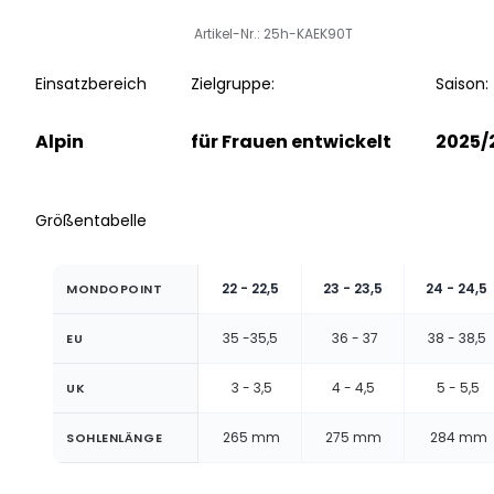
Artikel-Nr.: 25h-KAEK90T
Einsatzbereich
Zielgruppe:
Saison:
Alpin
für Frauen entwickelt
2025/
Größentabelle
22 - 22,5
23 - 23,5
24 - 24,5
MONDOPOINT
35 -35,5
36 - 37
38 - 38,5
EU
3 - 3,5
4 - 4,5
5 - 5,5
UK
265 mm
275 mm
284 mm
SOHLENLÄNGE