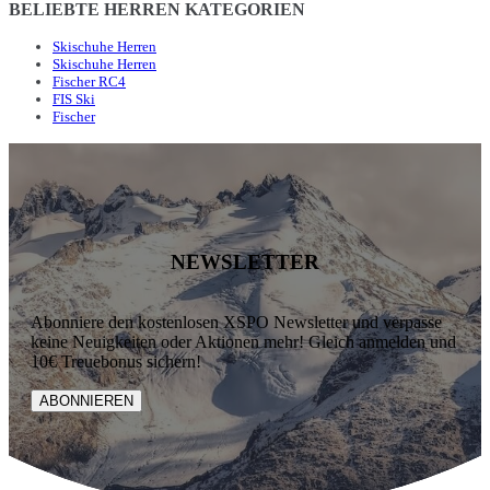
BELIEBTE HERREN KATEGORIEN
Skischuhe Herren
Skischuhe Herren
Fischer RC4
FIS Ski
Fischer
NEWSLETTER
Abonniere den kostenlosen XSPO Newsletter und verpasse
keine Neuigkeiten oder Aktionen mehr! Gleich anmelden und
10€ Treuebonus sichern!
ABONNIEREN