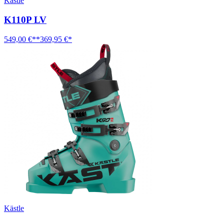
Kästle
K110P LV
549,00 €**
369,95 €*
Kästle