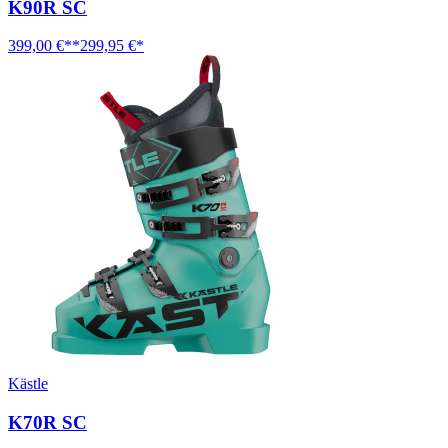
K90R SC
399,00 €**
299,95 €*
Kästle
K70R SC