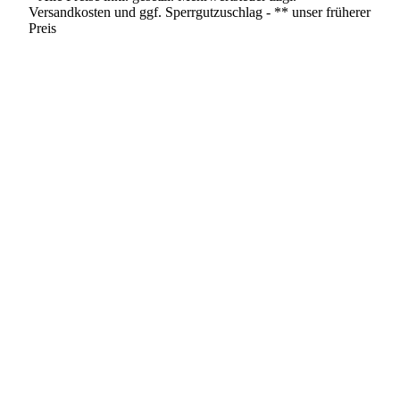
Versandkosten und ggf. Sperrgutzuschlag - ** unser früherer
Preis