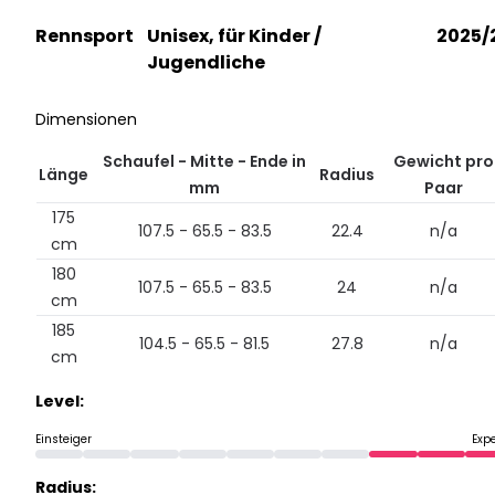
Rennsport
Unisex, für Kinder /
2025/
Jugendliche
Dimensionen
Schaufel - Mitte - Ende in
Gewicht pro
Länge
Radius
mm
Paar
175
107.5 - 65.5 - 83.5
22.4
n/a
cm
180
107.5 - 65.5 - 83.5
24
n/a
cm
185
104.5 - 65.5 - 81.5
27.8
n/a
cm
Level:
Einsteiger
Exp
Radius: