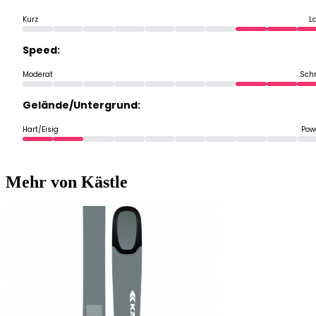
Kurz
L
Speed:
Moderat
Schn
Gelände/Untergrund:
Hart/Eisig
Pow
Mehr von Kästle