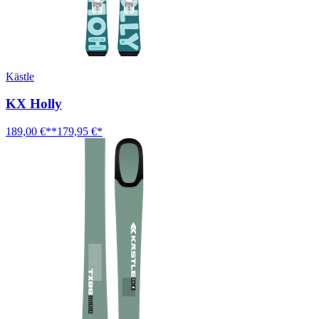
Kästle
KX Holly
189,00 €**
179,95 €*