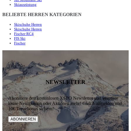
Skiausrüstung
BELIEBTE HERREN KATEGORIEN
Skischuhe Herren
Skischuhe Herren
Fischer RC4
FIS Ski
Fischer
NEWSLETTER
Abonniere den kostenlosen XSPO Newsletter und verpasse
keine Neuigkeiten oder Aktionen mehr! Gleich anmelden und
10€ Treuebonus sichern!
ABONNIEREN