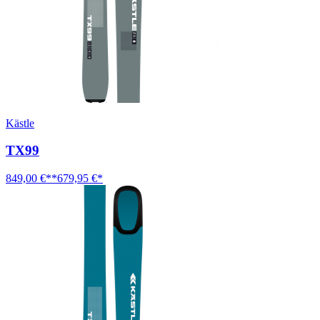
Kästle
TX99
849,00 €**
679,95 €*