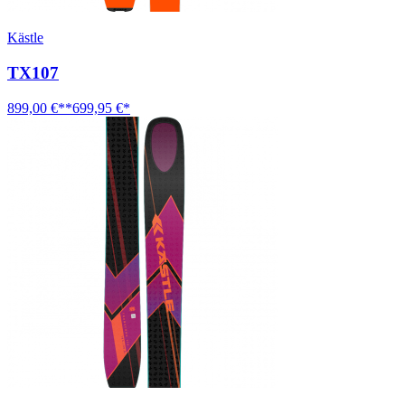
Kästle
TX107
899,00 €**
699,95 €*