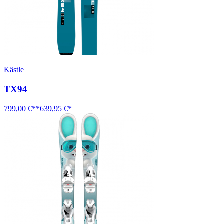
Kästle
TX94
799,00 €**
639,95 €*