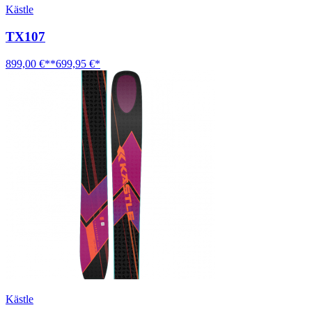
Kästle
TX107
899,00 €**
699,95 €*
Kästle