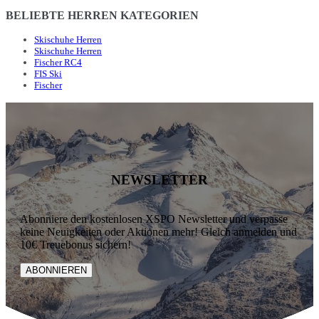
BELIEBTE HERREN KATEGORIEN
Skischuhe Herren
Skischuhe Herren
Fischer RC4
FIS Ski
Fischer
NEWSLETTER
Abonniere den kostenlosen XSPO Newsletter und verpasse
keine Neuigkeiten oder Aktionen mehr! Gleich anmelden und
10€ Treuebonus sichern!
ABONNIEREN