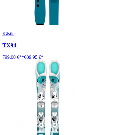
Kästle
TX94
799,00 €**
639,95 €*