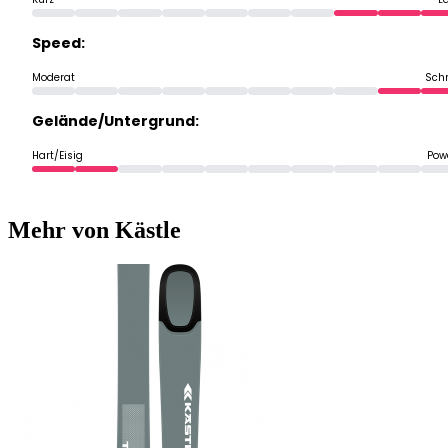
Speed:
Moderat
Schn
Gelände/Untergrund:
Hart/Eisig
Pow
Mehr von Kästle