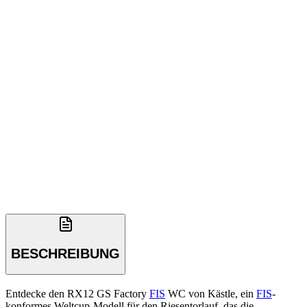
BESCHREIBUNG
Entdecke den RX12 GS Factory
FIS
WC von Kästle, ein
FIS
-
konformes Weltcup-Modell für den Riesentorlauf, das die