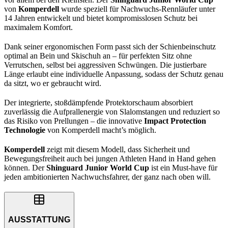
von
Komperdell
wurde speziell für Nachwuchs-Rennläufer unter
14 Jahren entwickelt und bietet kompromisslosen Schutz bei
maximalem Komfort.
Dank seiner ergonomischen Form passt sich der Schienbeinschutz
optimal an Bein und Skischuh an – für perfekten Sitz ohne
Verrutschen, selbst bei aggressiven Schwüngen. Die justierbare
Länge erlaubt eine individuelle Anpassung, sodass der Schutz genau
da sitzt, wo er gebraucht wird.
Der integrierte, stoßdämpfende Protektorschaum absorbiert
zuverlässig die Aufprallenergie von Slalomstangen und reduziert so
das Risiko von Prellungen – die innovative
Impact Protection
Technologie
von Komperdell macht’s möglich.
Komperdell
zeigt mit diesem Modell, dass Sicherheit und
Bewegungsfreiheit auch bei jungen Athleten Hand in Hand gehen
können. Der
Shinguard Junior World Cup
ist ein Must-have für
jeden ambitionierten Nachwuchsfahrer, der ganz nach oben will.
AUSSTATTUNG