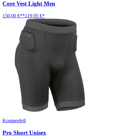
Core Vest Light Men
150,00 €**
119,95 €*
Komperdell
Pro Short Unisex