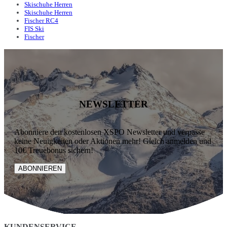
Skischuhe Herren
Skischuhe Herren
Fischer RC4
FIS Ski
Fischer
NEWSLETTER
Abonniere den kostenlosen XSPO Newsletter und verpasse
keine Neuigkeiten oder Aktionen mehr! Gleich anmelden und
10€ Treuebonus sichern!
ABONNIEREN
KUNDENSERVICE