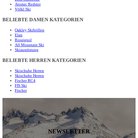
Atomic Redster
Völkl Ski
BELIEBTE DAMEN KATEGORIEN
Oakley Skibrillen
Elan
Rossignol
All Mountain Ski
Skiausrüstung
BELIEBTE HERREN KATEGORIEN
Skischuhe Herren
Skischuhe Herren
Fischer RC4
FIS Ski
Fischer
NEWSLETTER