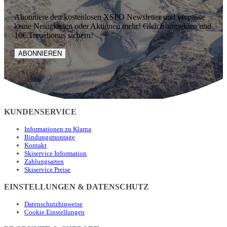
Abonniere den kostenlosen XSPO Newsletter und verpasse
keine Neuigkeiten oder Aktionen mehr! Gleich anmelden und
10€ Treuebonus sichern!
ABONNIEREN
KUNDENSERVICE
Informationen zu Klarna
Bindungsmontage
Kontakt
Skiservice Information
Zahlungsarten
Skiservice Preise
EINSTELLUNGEN & DATENSCHUTZ
Datenschutzhinweise
Cookie Einstellungen