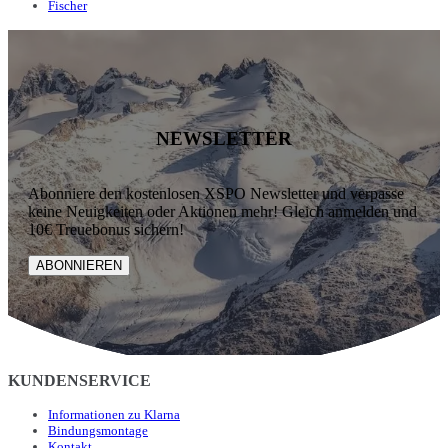
Fischer
NEWSLETTER
Abonniere den kostenlosen XSPO Newsletter und verpasse
keine Neuigkeiten oder Aktionen mehr! Gleich anmelden und
10€ Treuebonus sichern!
ABONNIEREN
KUNDENSERVICE
Informationen zu Klarna
Bindungsmontage
Kontakt