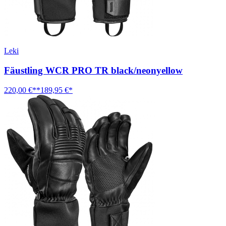
Leki
Fäustling WCR PRO TR black/neonyellow
220,00 €**
189,95 €*