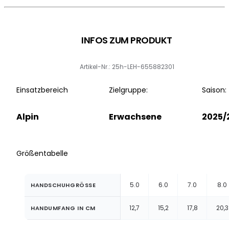
INFOS ZUM PRODUKT
Artikel-Nr.: 25h-LEH-655882301
Einsatzbereich
Zielgruppe:
Saison:
Alpin
Erwachsene
2025/
Größentabelle
5.0
6.0
7.0
8.0
HANDSCHUHGRÖSSE
12,7
15,2
17,8
20,3
HANDUMFANG IN CM