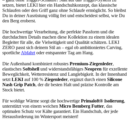
setzen, bietet LEKI hier ein Handschuhkonzept, das klassische
Schlaufen oder den Griff ganz ohne Schlaufe ermöglicht. So bleibst
Du in deiner Ausrüstung völlig frei und entscheidest selbst, wie Du
den Berg eroberst.
Die hochwertige Verarbeitung, die perfekte Passform und die
durchdachten Details machen diese Kollektion zu einem idealen
Begleiter für alle, die Vielseitigkeit und Qualität schätzen. LEKI
ZERO passt sich deinem Stil an – egal ob ambitioniertes Carving,
sportliche
Abfahrt
oder entspannter Tag am Hang.
Die Außenhand kombiniert robustes
Premium-Ziegenleder
,
elastisches
Softshell
und widerstandsfähiges
Neopren
für exzellente
Beweglichkeit, Wetterresistenz und Langlebigkeit. In der Innenhand
setzt
LEKI
auf 100 %
Ziegenleder
, ergänzt durch einen
Silicone
Nash Grip Patch
, der dir besten Halt und präzise Kontrolle am
Stock bietet.
Für wohlige Wärme sorgt die hochwertige
Primaloft® Isolierung
,
unterstützt von einem weichen
Micro Bemberg Futter
, das
optimalen Schutz vor Kälte garantiert. Ein Handschuh, der jede
Herausforderung im Wintersport meistert!