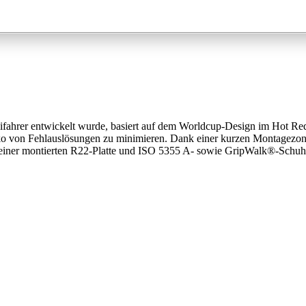
er entwickelt wurde, basiert auf dem Worldcup-Design im Hot Red-Stil
o von Fehlauslösungen zu minimieren. Dank einer kurzen Montagezone u
it einer montierten R22-Platte und ISO 5355 A- sowie GripWalk®-Schuh