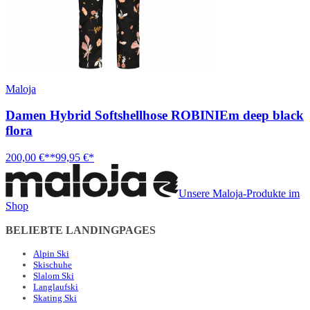
Maloja
Damen Hybrid Softshellhose ROBINIEm deep black
flora
200,00 €**
99,95 €*
Unsere Maloja-Produkte im
Shop
BELIEBTE LANDINGPAGES
Alpin Ski
Skischuhe
Slalom Ski
Langlaufski
Skating Ski