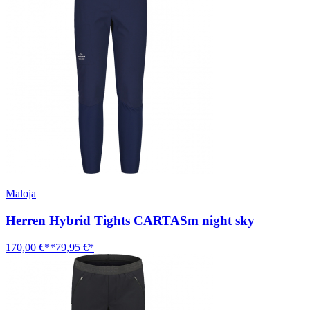
Maloja
Herren Hybrid Tights CARTASm night sky
170,00 €**
79,95 €*