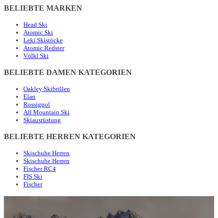
BELIEBTE MARKEN
Head Ski
Atomic Ski
Leki Skistöcke
Atomic Redster
Völkl Ski
BELIEBTE DAMEN KATEGORIEN
Oakley Skibrillen
Elan
Rossignol
All Mountain Ski
Skiausrüstung
BELIEBTE HERREN KATEGORIEN
Skischuhe Herren
Skischuhe Herren
Fischer RC4
FIS Ski
Fischer