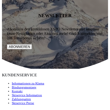
NEWSLETTER
Abonniere den kostenlosen XSPO Newsletter und verpasse
keine Neuigkeiten oder Aktionen mehr! Gleich anmelden und
10€ Treuebonus sichern!
ABONNIEREN
KUNDENSERVICE
Informationen zu Klarna
Bindungsmontage
Kontakt
Skiservice Information
Zahlungsarten
Skiservice Preise