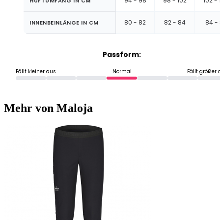
94 - 98
98 - 102
102 -
HÜFTUMFANG IN CM
80 - 82
82 - 84
84 -
INNENBEINLÄNGE IN CM
Passform:
Fällt kleiner aus
Normal
Fällt größer
Mehr von Maloja