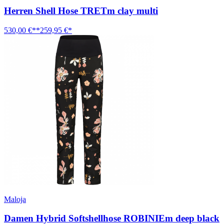
Herren Shell Hose TRETm clay multi
530,00 €**
259,95 €*
Maloja
Damen Hybrid Softshellhose ROBINIEm deep black