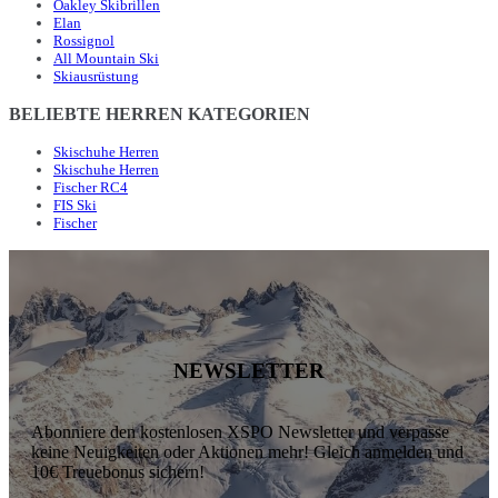
Oakley Skibrillen
Elan
Rossignol
All Mountain Ski
Skiausrüstung
BELIEBTE HERREN KATEGORIEN
Skischuhe Herren
Skischuhe Herren
Fischer RC4
FIS Ski
Fischer
NEWSLETTER
Abonniere den kostenlosen XSPO Newsletter und verpasse
keine Neuigkeiten oder Aktionen mehr! Gleich anmelden und
10€ Treuebonus sichern!