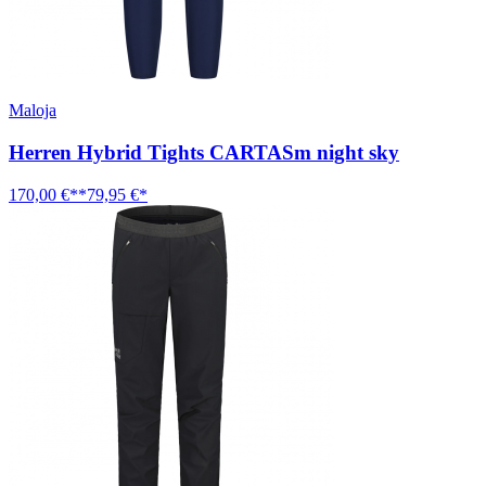
Maloja
Herren Hybrid Tights CARTASm night sky
170,00 €**
79,95 €*