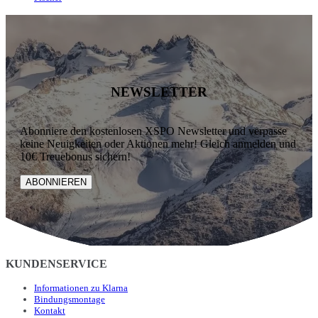
NEWSLETTER
Abonniere den kostenlosen XSPO Newsletter und verpasse
keine Neuigkeiten oder Aktionen mehr! Gleich anmelden und
10€ Treuebonus sichern!
ABONNIEREN
KUNDENSERVICE
Informationen zu Klarna
Bindungsmontage
Kontakt