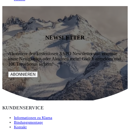
NEWSLETTER
Abonniere den kostenlosen XSPO Newsletter und verpasse
keine Neuigkeiten oder Aktionen mehr! Gleich anmelden und
10€ Treuebonus sichern!
ABONNIEREN
KUNDENSERVICE
Informationen zu Klarna
Bindungsmontage
Kontakt