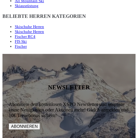
All Mountain Ski
Skiausrüstung
BELIEBTE HERREN KATEGORIEN
Skischuhe Herren
Skischuhe Herren
Fischer RC4
FIS Ski
Fischer
NEWSLETTER
Abonniere den kostenlosen XSPO Newsletter und verpasse
keine Neuigkeiten oder Aktionen mehr! Gleich anmelden und
10€ Treuebonus sichern!
ABONNIEREN