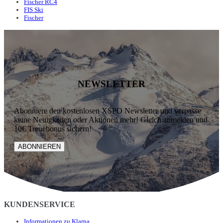
Fischer RC4
FIS Ski
Fischer
NEWSLETTER
Abonniere den kostenlosen XSPO Newsletter und verpasse
keine Neuigkeiten oder Aktionen mehr! Gleich anmelden und
10€ Treuebonus sichern!
ABONNIEREN
KUNDENSERVICE
Informationen zu Klarna