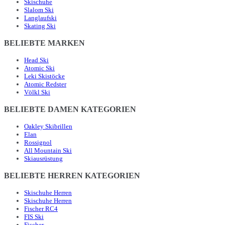
Skischuhe
Slalom Ski
Langlaufski
Skating Ski
BELIEBTE MARKEN
Head Ski
Atomic Ski
Leki Skistöcke
Atomic Redster
Völkl Ski
BELIEBTE DAMEN KATEGORIEN
Oakley Skibrillen
Elan
Rossignol
All Mountain Ski
Skiausrüstung
BELIEBTE HERREN KATEGORIEN
Skischuhe Herren
Skischuhe Herren
Fischer RC4
FIS Ski
Fischer