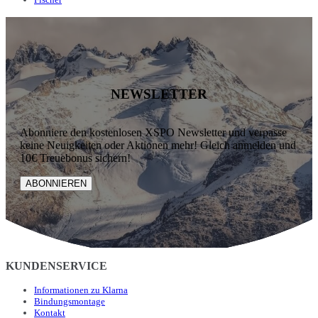
NEWSLETTER
Abonniere den kostenlosen XSPO Newsletter und verpasse
keine Neuigkeiten oder Aktionen mehr! Gleich anmelden und
10€ Treuebonus sichern!
ABONNIEREN
KUNDENSERVICE
Informationen zu Klarna
Bindungsmontage
Kontakt