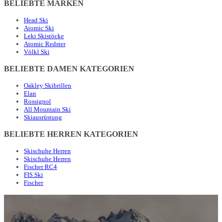
BELIEBTE MARKEN
Head Ski
Atomic Ski
Leki Skistöcke
Atomic Redster
Völkl Ski
BELIEBTE DAMEN KATEGORIEN
Oakley Skibrillen
Elan
Rossignol
All Mountain Ski
Skiausrüstung
BELIEBTE HERREN KATEGORIEN
Skischuhe Herren
Skischuhe Herren
Fischer RC4
FIS Ski
Fischer