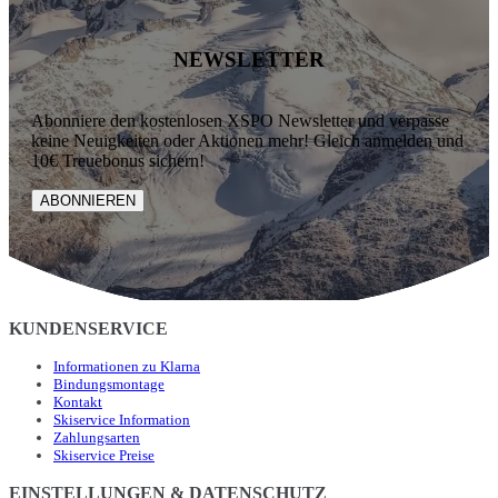
NEWSLETTER
Abonniere den kostenlosen XSPO Newsletter und verpasse
keine Neuigkeiten oder Aktionen mehr! Gleich anmelden und
10€ Treuebonus sichern!
ABONNIEREN
KUNDENSERVICE
Informationen zu Klarna
Bindungsmontage
Kontakt
Skiservice Information
Zahlungsarten
Skiservice Preise
EINSTELLUNGEN & DATENSCHUTZ