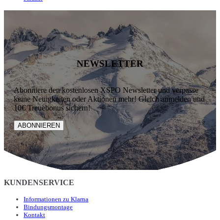
NEWSLETTER
Abonniere den kostenlosen XSPO Newsletter und verpasse
keine Neuigkeiten oder Aktionen mehr! Gleich anmelden und
10€ Treuebonus sichern!
ABONNIEREN
KUNDENSERVICE
Informationen zu Klarna
Bindungsmontage
Kontakt