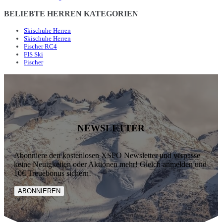
BELIEBTE HERREN KATEGORIEN
Skischuhe Herren
Skischuhe Herren
Fischer RC4
FIS Ski
Fischer
NEWSLETTER
Abonniere den kostenlosen XSPO Newsletter und verpasse
keine Neuigkeiten oder Aktionen mehr! Gleich anmelden und
10€ Treuebonus sichern!
ABONNIEREN