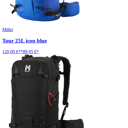
Millet
Tour 25L icon blue
120,00 €**
89,95 €*