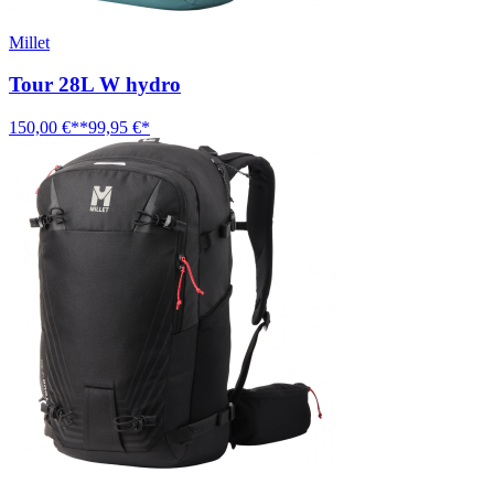
Millet
Tour 28L W hydro
150,00 €**
99,95 €*