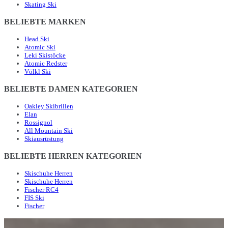
Skating Ski
BELIEBTE MARKEN
Head Ski
Atomic Ski
Leki Skistöcke
Atomic Redster
Völkl Ski
BELIEBTE DAMEN KATEGORIEN
Oakley Skibrillen
Elan
Rossignol
All Mountain Ski
Skiausrüstung
BELIEBTE HERREN KATEGORIEN
Skischuhe Herren
Skischuhe Herren
Fischer RC4
FIS Ski
Fischer