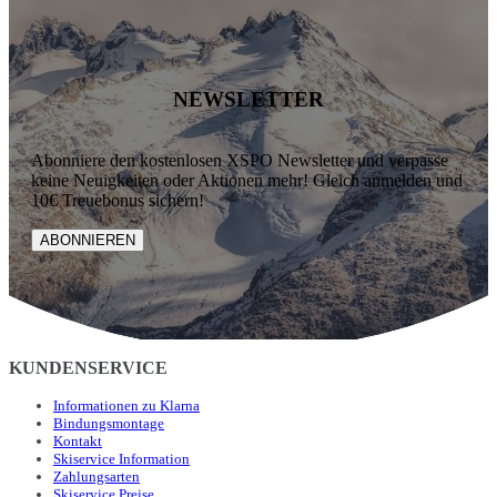
NEWSLETTER
Abonniere den kostenlosen XSPO Newsletter und verpasse
keine Neuigkeiten oder Aktionen mehr! Gleich anmelden und
10€ Treuebonus sichern!
ABONNIEREN
KUNDENSERVICE
Informationen zu Klarna
Bindungsmontage
Kontakt
Skiservice Information
Zahlungsarten
Skiservice Preise