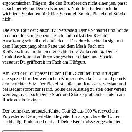
ergonomischen Trägern, die den Brustbereich nicht einengen, passt
er sich perfekt an Deinen Körper an. Natürlich fehlen auch die
wichtigen Schlaufen für Skier, Schaufel, Sonde, Pickel und Stöcke
nicht.
Die erste Tour der Saison: Du verstauest Deine Schaufel und Sonde
in dem dafür vorgesehenen Fach und packst den Rest der
Ausrüstung schnell und einfach ein. Das durchdachte Design mit
dem Hauptzugang ohne Patte und dem Mesh-Fach mit
Reißverschluss im Inneren erleichtert die Vorbereitung. Deine
Trinkblase kommt an ihren vorgesehenen Platz, und Snacks
verstaust Du griffbereit im Fach am Hüftgurt.
Am Start der Tour passt Du den Hüft-, Schulter- und Brustgurt –
alle speziell für den weiblichen Körper entwickelt – an und genießt
den perfekten Sitz. Der Pickel ist außen am Rucksack verstaut und
bei Bedarf sofort zur Hand. Sollte der Aufstieg zu steil oder vereist
werden, lassen sich Deine Skier und Stöcke problemlos außen am
Rucksack befestigen.
Der kompakte, strapazierfähige Tour 22 aus 100 % recyceltem
Polyester ist Dein perfekter Begleiter für anspruchsvolle Touren –
nachhaltig, funktionell und auf Deine Bedürfnisse zugeschnitten.