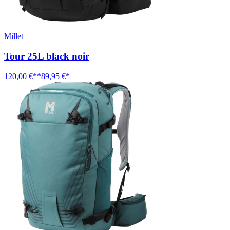
Millet
Tour 25L black noir
120,00 €**
89,95 €*