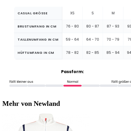
XS
S
M
CASUAL GRÖSSE
76 - 80
80 - 87
87 - 93
93
BRUSTUMFANG IN CM
59 - 64
64 - 70
70 - 79
7
TAILLENUMFANG IN CM
78 - 82
82 - 85
85 - 94
94
HÜFTUMFANG IN CM
Passform:
Fällt kleiner aus
Normal
Fällt größer
Mehr von Newland